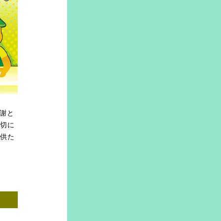
謝と
大切に
子供た