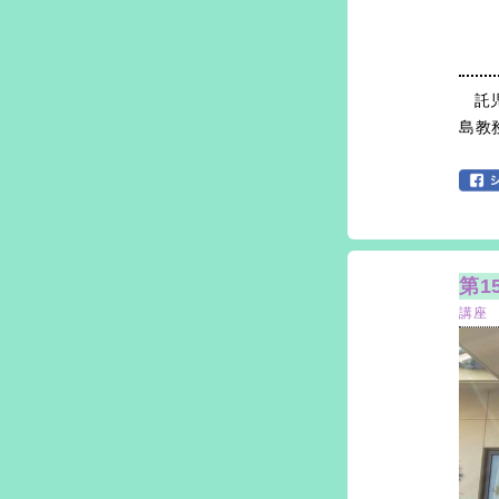
託
島教
第1
講座