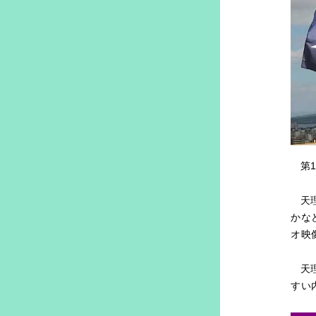
第
天
かな
オ映
天
すい