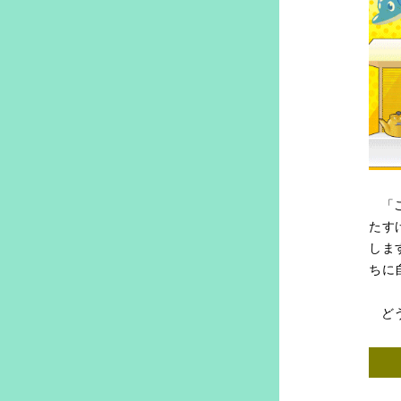
「
たす
しま
ちに
ど