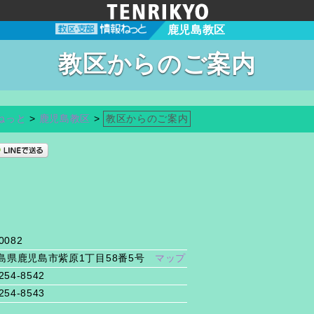
鹿児島教区
教区からのご案内
ねっと
>
鹿児島教区
>
教区からのご案内
0082
島県鹿児島市紫原1丁目58番5号
マップ
254-8542
254-8543