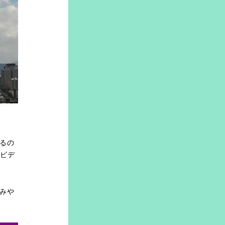
るの
、ビデ
みや