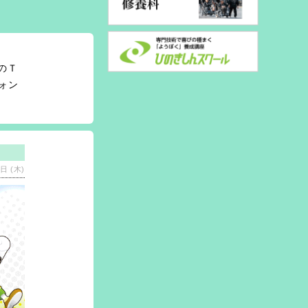
のＴ
ォン
日 (木)