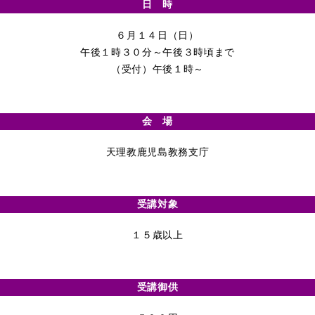
日 時
６月１４日（日）
午後１時３０分～午後３時頃まで
（受付）午後１時～
会 場
天理教鹿児島教務支庁
受講対象
１５歳以上
受講御供