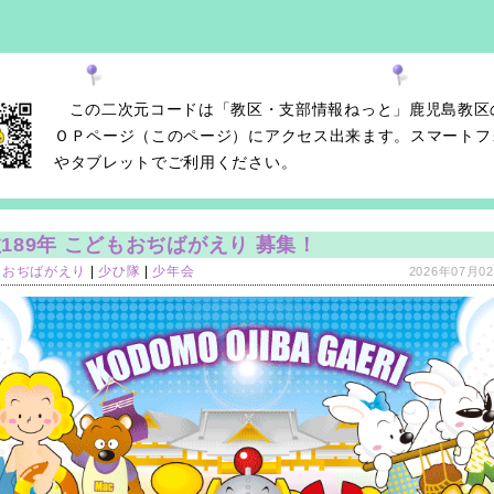
この二次元コードは「教区・支部情報ねっと」鹿児島教区
ＯＰページ（このページ）にアクセス出来ます。スマートフ
やタブレットでご利用ください。
189年 こどもおぢばがえり 募集！
もおぢばがえり
|
少ひ隊
|
少年会
2026年07月02