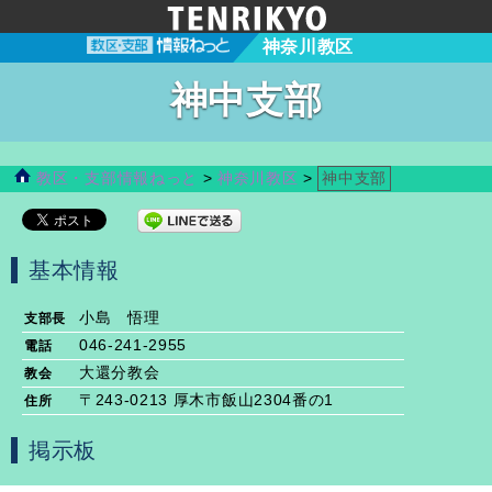
神奈川教区
神中支部
教区・支部情報ねっと
>
神奈川教区
>
神中支部
基本情報
小島 悟理
支部長
046-241-2955
電話
大還分教会
教会
〒243-0213 厚木市飯山2304番の1
住所
掲示板