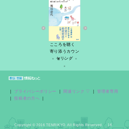
すきっと 34号
こころを聴く
しづ春秋
だけど
縁あって「家
寄り添うカウン
族」
セリング
｜
プライバシーポリシー
｜
関連リンク ▽
｜
管理者専用
｜
投稿者の方へ
｜
Copyright © 2016 TENRIKYO. All Rights Reserved. 16