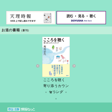
お道の書籍
（新刊）
すきっと 34号
こころを聴く
しづ春秋
だけど
縁あって「家
寄り添うカウン
族」
セリング