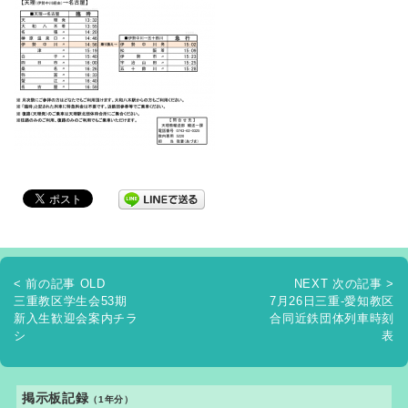
< 前の記事 OLD
NEXT 次の記事 >
三重教区学生会53期
7月26日三重-愛知教区
新入生歓迎会案内チラ
合同近鉄団体列車時刻
シ
表
掲示板記録
（1年分）