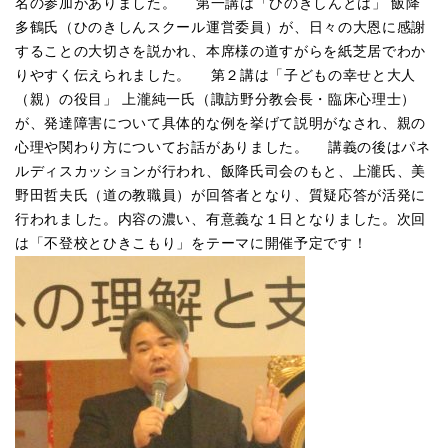
名の参加がありました。 第一講は「ひのきしんとは」 飯降
多鶴氏（ひのきしんスクール運営委員）が、日々の大恩に感謝
することの大切さを説かれ、本席様の道すがらを紙芝居でわか
りやすく伝えられました。 第２講は「子どもの幸せと大人
（親）の役目」 上瀧純一氏（諏訪野分教会長・臨床心理士）
が、発達障害について具体的な例を挙げて説明がなされ、親の
心理や関わり方についてお話がありました。 講義の後はパネ
ルディスカッションが行われ、飯降氏司会のもと、上瀧氏、美
野田哲夫氏（道の教職員）が回答者となり、質疑応答が活発に
行われました。内容の濃い、有意義な１日となりました。次回
は「不登校とひきこもり」をテーマに開催予定です！