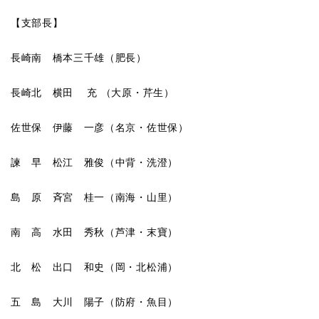
【支部長】
長崎南 橋本三千雄（肥長）
長崎北 横田 充 （大原・芹生）
佐世保 伊藤 一彦（名京・佐世保）
諫 早 松江 雅俊（中背・洗澄）
島 原 斉宮 桂一（南海・山里）
南 高 水田 秀秋（芦津・末寶）
北 松 出口 和史（岡・北松浦）
五 島 大川 陽子（防府・魚目）