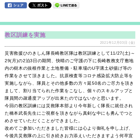
教区訓練を実施
2021年12月03日 (金)
災害救援ひのきしん隊長崎教区隊は教区訓練として11/27(土)～
29(月)の2泊3日の期間、快晴のご守護の下に長崎教務支庁敷地
内の樹木の抜根作業と土地整備・駐車場のU字溝土砂揚げ等の
作業をさせて頂きました。抗原検査等コロナ感染拡大防止等を
実施しながら、隊員とその他多数の方々延50名のご尽力を頂き
まして、割り当てられた作業をこなし、個々のスキルアップと
隊員間の疎通度アップが出来たのではないかと思います。
今回の教区訓練には災救隊本部より今年新しく隊長に就任され
た橋本武長先生にご視察を頂きながら真剣な中にも勇んでつと
めさせていただくことができました。
改めてご参加いただきました皆様には心より御礼を申し上げ、
今後共災救隊の上に引き続きお力添えいただきますよう何卒宜