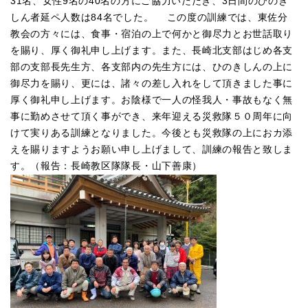
31名、女性9名の40名の方にご協力いただき、3日間のひのき
しん者延ペ人数は84名でした。 この度の訓練では、東佐分
教会の方々には、食事・宿泊の上で何かと御尽力とお世話取り
を賜り、厚く御礼申し上げます。また、長崎北支部はじめ各支
部の支部長先生方、各支部内の先生方には、ひのきしんの上に
御尽力を賜り、更には、諸々の差し入れをして頂きました事に
厚く御礼申し上げます。お陰様で一人の怪我人・事故もなく無
事に勤めさせて頂く事ができ、来年迎える災救隊５０周年に向
けて実りある訓練となりました。今後とも災救隊の上におカ添
えを賜りますようお願い申し上げまして、訓練の報告と致しま
す。（報告：長崎教区隊隊長・山下善康）