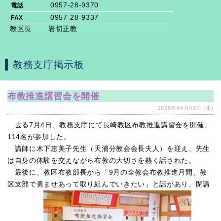
0957-28-9370
電話
0957-28-9337
FAX
教区長 岩切正教
教務支庁掲示板
布教推進講習会を開催
2025年04月03日 (木)
去る7月4日、教務支庁にて長崎教区布教推進講習会を開催、
114名が参加した。
講師に木下恵美子先生（天浦分教会会長夫人）を迎え、先生
は自身の体験を交えながら布教の大切さを熱く話された。
最後に、教区布教部長から「9月の全教会布教推進月間、教
区支部で勇ませあって取り組んでいきたい」と話があり、閉講