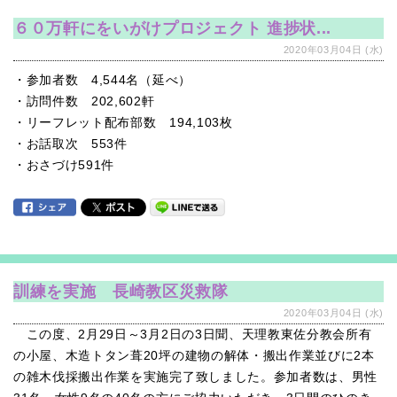
６０万軒にをいがけプロジェクト 進捗状...
2020年03月04日 (水)
・参加者数 4,544名（延べ）
・訪問件数 202,602軒
・リーフレット配布部数 194,103枚
・お話取次 553件
・おさづけ591件
訓練を実施 長崎教区災救隊
2020年03月04日 (水)
この度、2月29日～3月2日の3日聞、天理教東佐分教会所有
の小屋、木造トタン葺20坪の建物の解体・搬出作業並びに2本
の雑木伐採搬出作業を実施完了致しました。参加者数は、男性