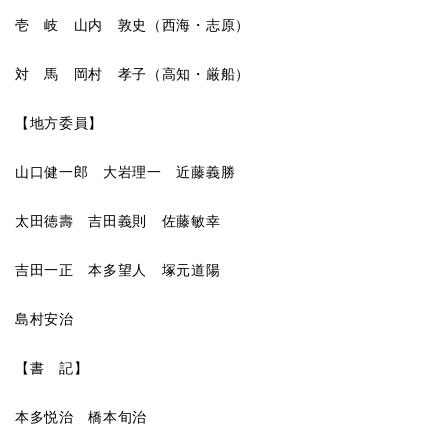
壱 岐 山内 敦史（西海・志原）
対 馬 岡村 孝子（高知・厳船）
【地方委員】
山口健一郎 大岩理一 近藤義勝
太田徳壽 吉田義則 佐藤敏幸
吉田一正 本多望人 塚元道陽
島村安治
【書 記】
本多悦治 橋本旬治