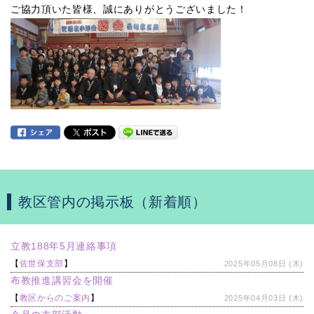
ご協力頂いた皆様、誠にありがとうございました！
教区管内の掲示板（新着順）
立教188年5月連絡事項
【
佐世保支部
】
2025年05月08日 (木)
布教推進講習会を開催
【
教区からのご案内
】
2025年04月03日 (木)