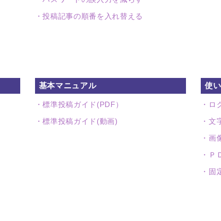
投稿記事の順番を入れ替える
基本マニュアル
使
標準投稿ガイド(PDF）
ロ
標準投稿ガイド(動画)
文
画
Ｐ
固