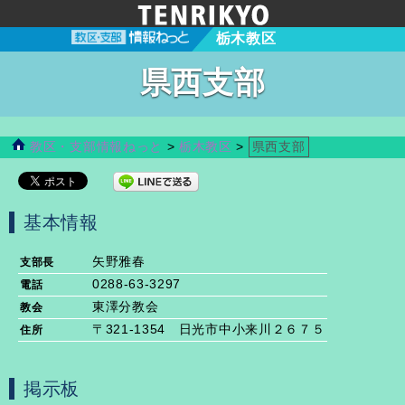
栃木教区
県西支部
教区・支部情報ねっと
>
栃木教区
>
県西支部
基本情報
矢野雅春
支部長
0288-63-3297
電話
東澤分教会
教会
〒321-1354 日光市中小来川２６７５
住所
掲示板