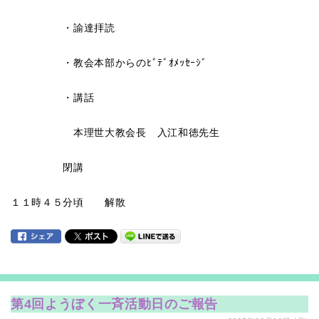
・諭達拝読
・教会本部からのﾋﾞﾃﾞｵﾒｯｾｰｼﾞ
・講話
本理世大教会長 入江和徳先生
閉講
１１時４５分頃 解散
第4回ようぼく一斉活動日のご報告