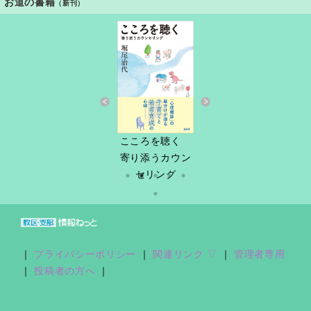
お道の書籍
（新刊）
すきっと 34号
こころを聴く
しづ春秋
だけど
縁あって「家
寄り添うカウン
族」
セリング
｜
プライバシーポリシー
｜
関連リンク ▽
｜
管理者専用
｜
投稿者の方へ
｜