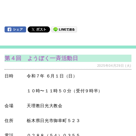
第４回 ようぼく一斉活動日
2025年04月29日 (火)
日時 令和７年 ６月１日（日）
１０時〜１１時５０分（受付９時半）
会場 天理教日光大教会
住所 栃木県日光市御幸町５２３
電話 ０２８８（５４）０３５５