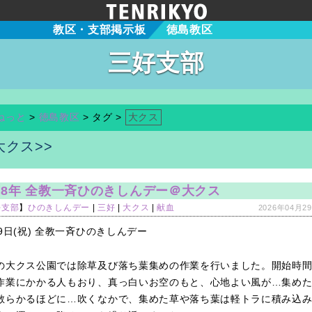
教区・支部掲示板
徳島教区
三好支部
ねっと
>
徳島教区
> タグ >
大クス
大クス>>
8年 全教一斉ひのきしんデー＠大クス
好支部
】
ひのきしんデー
|
三好
|
大クス
|
献血
2026年04月29
29日(祝) 全教一斉ひのきしんデー
の大クス公園では除草及び落ち葉集めの作業を行いました。開始時
作業にかかる人もおり、真っ白いお空のもと、心地よい風が…集め
散らかるほどに…吹くなかで、集めた草や落ち葉は軽トラに積み込