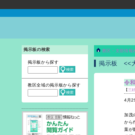
掲示板の検索
教区・支部情報
掲示板から探す
掲示板 <<
令和
教区全域の掲示板から探す
【
三
4月
加茂
から
葉が