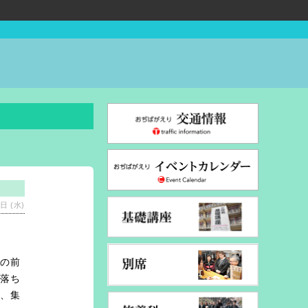
日 (水)
間の前
た落ち
み、集