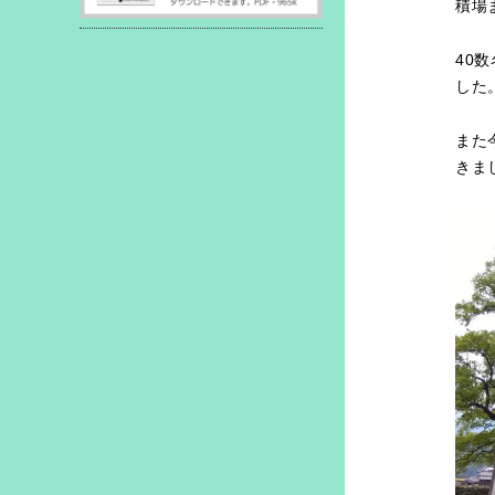
積場
40
した
また
きま