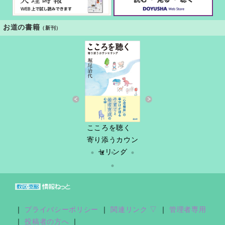
お道の書籍
（新刊）
すきっと 34号
こころを聴く
しづ春秋
だけど
縁あって「家
寄り添うカウン
族」
セリング
｜
プライバシーポリシー
｜
関連リンク ▽
｜
管理者専用
｜
投稿者の方へ
｜