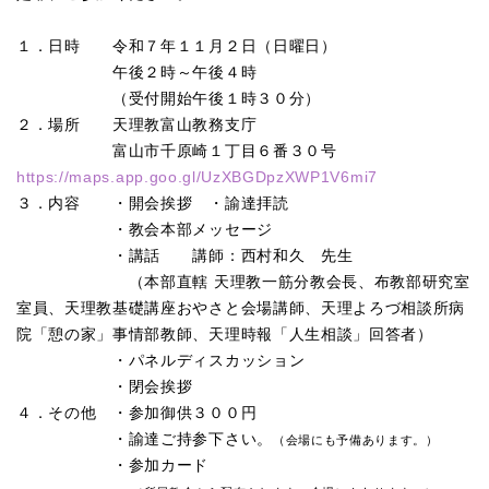
１．日時 令和７年１１月２日（日曜日）
午後２時～午後４時
（受付開始午後１時３０分）
２．場所 天理教富山教務支庁
富山市千原崎１丁目６番３０号
https://maps.app.goo.gl/UzXBGDpzXWP1V6mi7
３．内容 ・開会挨拶 ・諭達拝読
・教会本部メッセージ
・講話 講師：西村和久 先生
（本部直轄 天理教一筋分教会長、布教部研究室
室員、天理教基礎講座おやさと会場講師、
天理よろづ相談所病
院「憩の家」事情部教師、天理時報「人生相談」回答者）
・パネルディスカッション
・閉会挨拶
４．その他 ・
参加御供３００円
・諭達ご持参下さい。
（会場にも予備あります。）
・参加カード