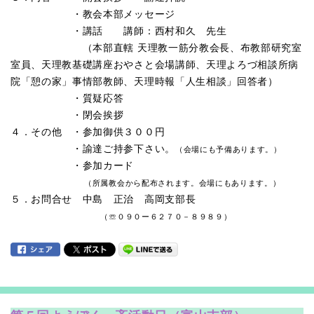
・教会本部メッセージ
・講話 講師：西村和久 先生
（本部直轄 天理教一筋分教会長、布教部研究室
室員、天理教基礎講座おやさと会場講師、天
理よろづ相談所病
院「憩の家」事情部教師、
天理時報「人生相談」回答者）
・質疑応答
・閉会挨拶
４．その他 ・
参加御供３００円
・諭達ご持参下さい。
（会場にも予備あります。）
・参加カード
（所属教会から配布されます。会場にもあります。）
５．お問合せ 中島 正治 高岡支部長
（☏０９０ー６２７０－８９８９）