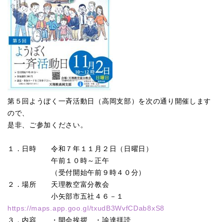
第５回ようぼく一斉活動日（高岡支部）を次の通り開催します
ので、
是非、ご参加ください。
１．日時 令和７年１１月２日（日曜日）
午前１０時～正午
（受付開始午前９時４０分）
２．場所 天理教空富分教会
小矢部市五社４６－１
https://maps.app.goo.gl/txudB3WvfCDab8xS8
３．内容 ・開会挨拶 ・諭達拝読