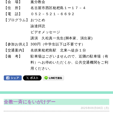
【会 場】
薫分教会
【住 所】
名古屋市西区枇杷島１ー１７－４
【電 話】
０５２－５２１－６６９２
【プログラム】
おつとめ
諭達拝読
ビデオメッセージ
講演 久松真一先生(脚本家、演出家)
【参加お供え】
300円（中学生以下は不要です）
【交通案内】
名鉄東枇杷島駅 北東へ徒歩１分
【備 考】
駐車場はございませんので、近隣の駐車場（有
料）へお停めいただくか、公共交通機関をご利
用ください。
全教一斉にをいがけデー
2025年09月08日 (月)