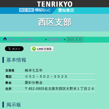
愛知教区
西区支部
教区・支部情報ねっと
>
愛知教区
>
西区支部
基本情報
橋本七五年
支部長
０５２－５０２－３５２３
電話
愛針分教会
教会
〒452-0803名古屋市西区大野木１丁目２６
住所
掲示板