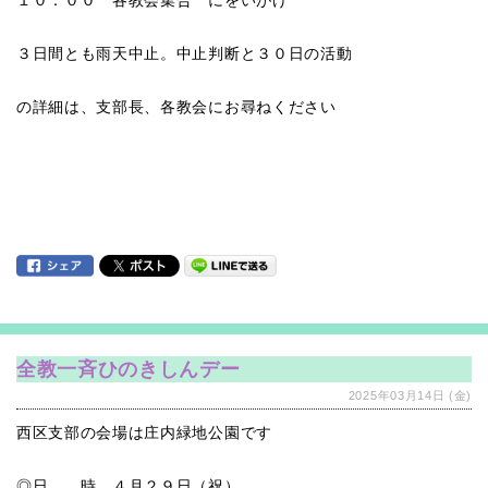
１０：００ 各教会集合 にをいがけ
３日間とも雨天中止。中止判断と３０日の活動
の詳細は、支部長、各教会にお尋ねください
全教一斉ひのきしんデー
2025年03月14日 (金)
西区支部の会場は庄内緑地公園です
◎日 時 ４月２９日（祝）