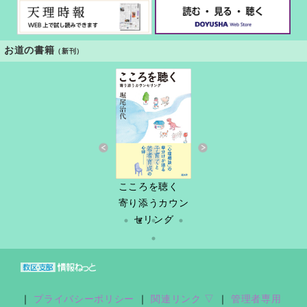
お道の書籍
（新刊）
すきっと 34号
こころを聴く
しづ春秋
だけど
縁あって「家
寄り添うカウン
族」
セリング
｜
プライバシーポリシー
｜
関連リンク ▽
｜
管理者専用