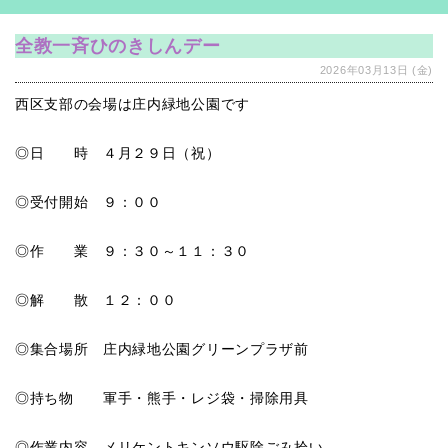
全教一斉ひのきしんデー
2026年03月13日 (金)
西区支部の会場は庄内緑地公園です
◎日 時 ４月２９日（祝）
◎受付開始 ９：００
◎作 業 ９：３０～１１：３０
◎解 散 １２：００
◎集合場所 庄内緑地公園グリーンプラザ前
◎持ち物 軍手・熊手・レジ袋・掃除用具
◎作業内容 メリケントキンソウ駆除ごみ拾い