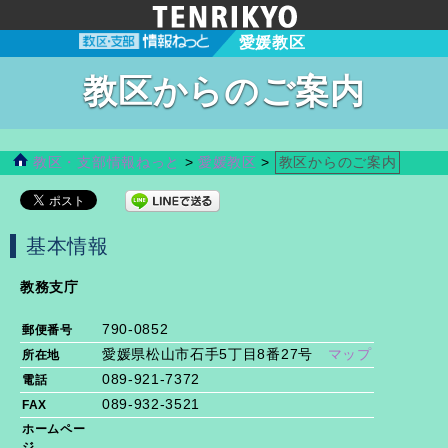
愛媛教区
教区からのご案内
教区・支部情報ねっと
>
愛媛教区
>
教区からのご案内
基本情報
教務支庁
790-0852
郵便番号
愛媛県松山市石手5丁目8番27号
マップ
所在地
089-921-7372
電話
089-932-3521
FAX
ホームペー
ジ