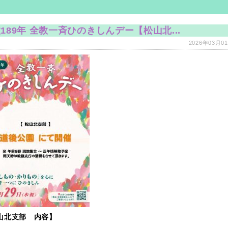
189年 全教一斉ひのきしんデー【松山北...
2026年03月01
山北支部 内容】