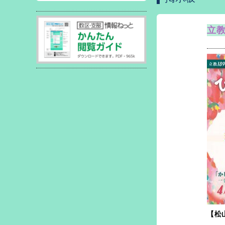
立教
【松