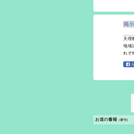
掲
天理
地域
れぞ
お道の書籍
（新刊）