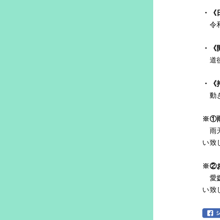
・《
令和
・《
道後
・《
動き
※①
雨天
い致
※②
愛媛
い致