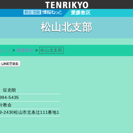
愛媛教区
松山北支部
ねっと
>
愛媛教区
>
松山北支部
 征史朗
994-5435
分教会
9-2430松山市北条辻111番地1