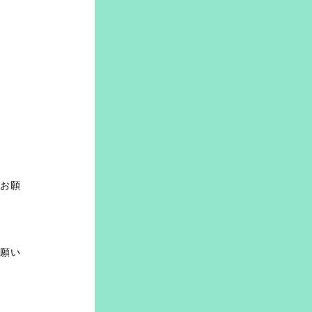
お願
願い