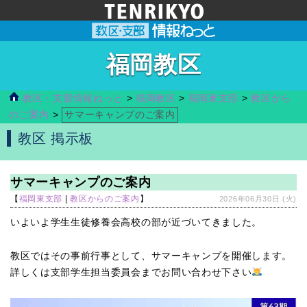
福岡教区
教区・支部情報ねっと
>
福岡教区
>
福岡東支部
>
教区から
のご案内
>
サマーキャンプのご案内
教区 掲示板
サマーキャンプのご案内
【
福岡東支部
|
教区からのご案内
】
2026年06月30日 (火)
いよいよ学生生徒修養会高校の部が近づいてきました。
教区ではその事前行事として、サマーキャンプを開催します。
詳しくは支部学生担当委員会までお問い合わせ下さい