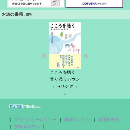
お道の書籍
（新刊）
すきっと 34号
こころを聴く
しづ春秋
だけど
縁あって「家
寄り添うカウン
族」
セリング
｜
プライバシーポリシー
｜
関連リンク ▽
｜
管理者専用
｜
投稿者の方へ
｜