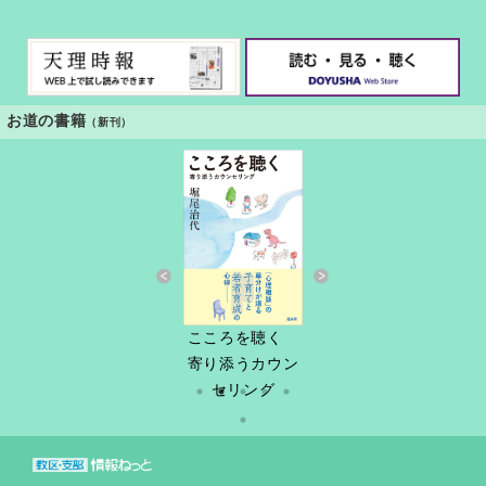
お道の書籍
（新刊）
すきっと 34号
こころを聴く
しづ春秋
だけど
縁あって「家
寄り添うカウン
族」
セリング