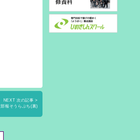
NEXT 次の記事 >
部報そうらぷち(裏)