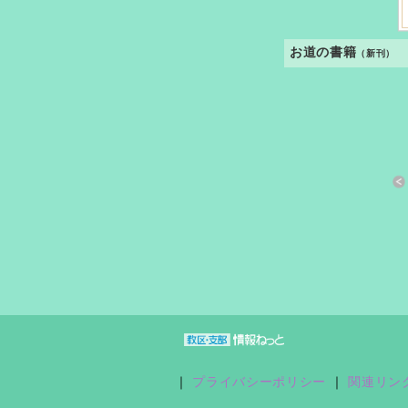
お道の書籍
（新刊）
すきっと 33号
おさしづ春秋
縁あって「家族」
｜
プライバシーポリシー
｜
関連リン