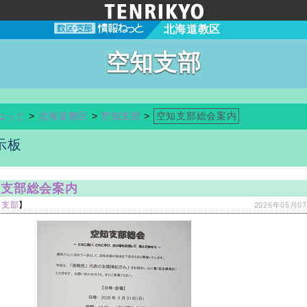
北海道教区
空知支部
ねっと
>
北海道教区
>
空知支部
>
空知支部総会案内
示板
知支部総会案内
知支部
】
2026年05月07