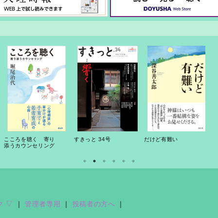
こころを聴く 寄り
すきっと 34号
だけど有難い
添うカウンセリング
ク ▽
｜
管理者専用
｜
投稿者の方へ
｜