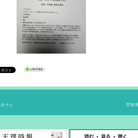
報みそら
空知支