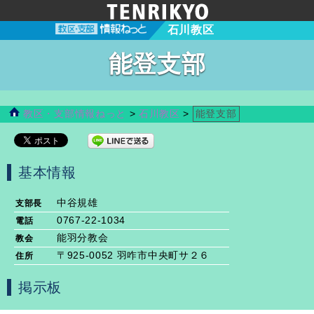
石川教区
能登支部
教区・支部情報ねっと
>
石川教区
>
能登支部
基本情報
中谷規雄
支部長
0767-22-1034
電話
能羽分教会
教会
〒925-0052 羽咋市中央町サ２６
住所
掲示板