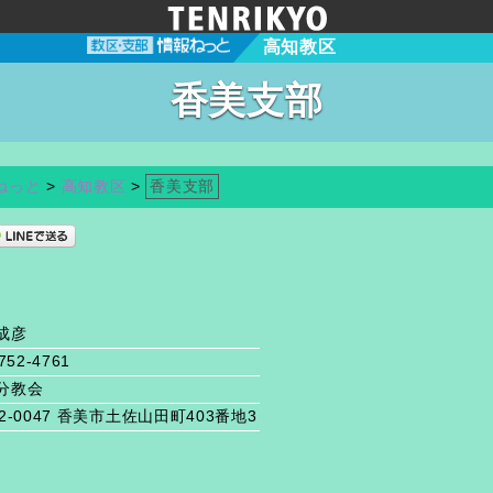
高知教区
香美支部
ねっと
>
高知教区
>
香美支部
成彦
752-4761
分教会
2-0047 香美市土佐山田町403番地3