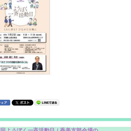
回ようぼく一斉活動日 / 香美支部会場の...