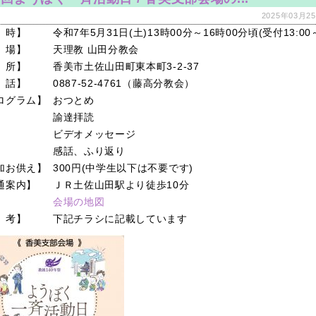
2025年03月25
 時】
令和7年5月31日(土)13時0
0分
～16時00分頃(受付13:00
 場】
天理教 山田分教会
 所】
香美市土佐山田町東本町3-2-37
 話】
0887-52-4761（藤高分教会）
ログラム】
おつとめ
諭達拝読
ビデオメッセージ
感話、ふり返り
加お供え】
300円(中学生以下は不要です)
通案内】
ＪＲ土佐山田駅より徒歩10分
会場の地図
 考】
下記チラシに記載しています