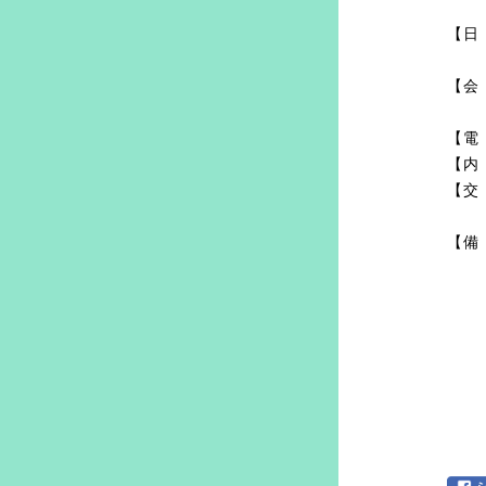
【日
【会
【電
【内
【交
【備