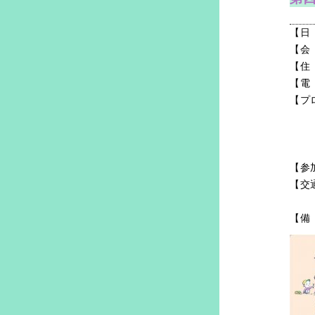
【日
【会
【住
【電
【プ
【参
【交
【備