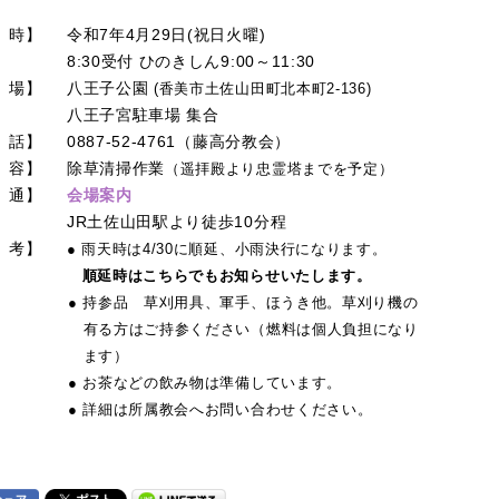
 時】
令和7年4月29日(祝日火曜)
8:30受付 ひのきしん9:00～11:30
 場】
八王子公園
(香美市土佐山田町北本町2-136)
八王子宮駐車場 集合
 話】
0887-52-4761（藤高分教会）
 容】
除草清掃作業
（遥拝殿より忠霊塔までを予定）
 通】
会場案内
JR土佐山田駅より徒歩10分程
 考】
● 雨天時は4/30に順延、小雨決行になります。
順延時はこちらでもお知らせいたします。
● 持参品 草刈用具、軍手、ほうき他。草刈り機の
有る方はご持参ください（燃料は個人負担になり
ます）
● お茶などの飲み物は準備しています。
● 詳細は所属教会へお問い合わせください。