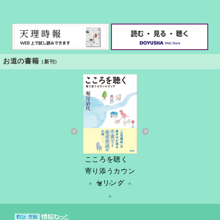
お道の書籍
（新刊）
すきっと 34号
こころを聴く
しづ春秋
だけど
縁あって「家
寄り添うカウン
族」
セリング