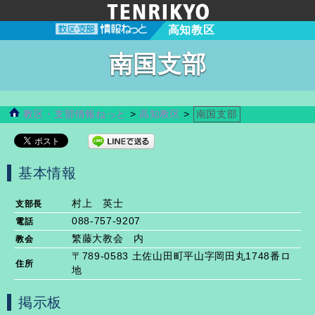
高知教区
南国支部
教区・支部情報ねっと
>
高知教区
>
南国支部
基本情報
村上 英士
支部長
088-757-9207
電話
繁藤大教会 内
教会
〒789-0583 土佐山田町平山字岡田丸1748番ロ
住所
地
掲示板