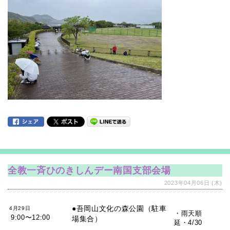
全教一斉ひのきしんデー南国支部会場
2023年04月06日 (木)
●吾岡山文化の森公園（駐車
4月29日
・雨天順
9:00〜12:00
場集合）
延・4/30