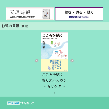
お道の書籍
（新刊）
すきっと 34号
こころを聴く
しづ春秋
だけど
縁あって「家
寄り添うカウン
族」
セリング