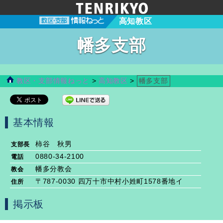
高知教区
幡多支部
教区・支部情報ねっと
>
高知教区
>
幡多支部
基本情報
柿谷 秋男
支部長
0880-34-2100
電話
幡多分教会
教会
〒787-0030 四万十市中村小姓町1578番地イ
住所
掲示板