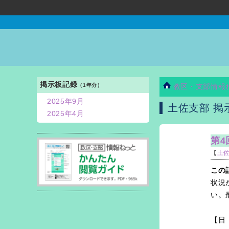
掲示板記録
（1年分）
教区・支部情報
2025年9月
土佐支部 掲
2025年4月
第4
【
土
この
状況
い。
【日