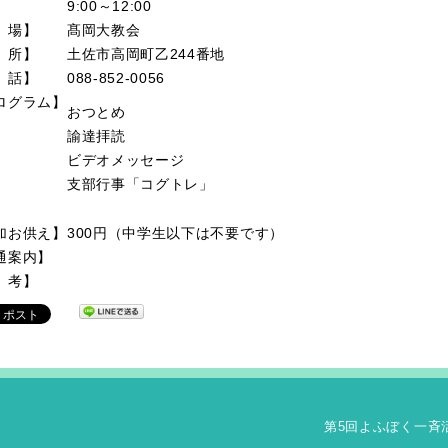
9:00～12:00
 場】
髙岡大教会
 所】
土佐市高岡町乙244番地
 話】
088-852-0056
ログラム】
おつとめ
諭達拝読
ビデオメッセージ
支部行事「コグトレ」
加お供え】
300円（中学生以下は不要です）
通案内】
 考】
第5回よふぼく一斉