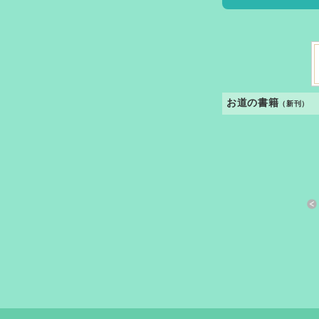
お道の書籍
（新刊）
すきっと 33号
おさしづ春秋
縁あって「家族」