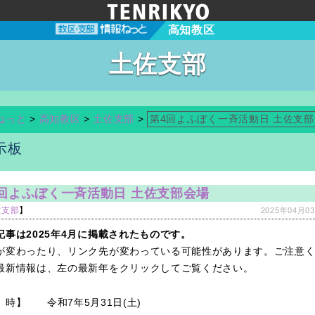
高知教区
土佐支部
ねっと
>
高知教区
>
土佐支部
>
第4回よふぼく一斉活動日 土佐支
示板
回よふぼく一斉活動日 土佐支部会場
佐支部
】
2025年04月03
記事は2025年4月に掲載されたものです。
が変わったり、リンク先が変わっている可能性があります。ご注意
最新情報は、左の最新年をクリックしてご覧ください。
 時】
令和7年5月31日(土)