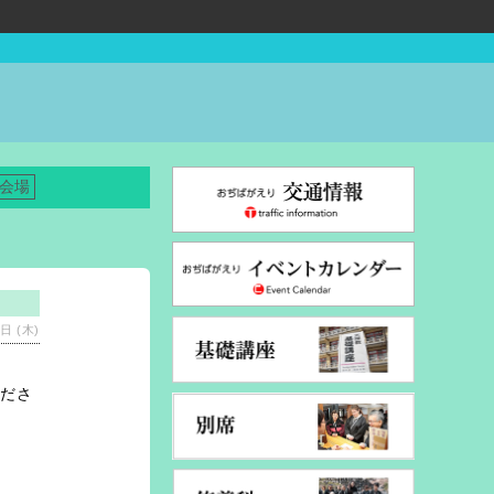
部会場
日 (木)
くださ