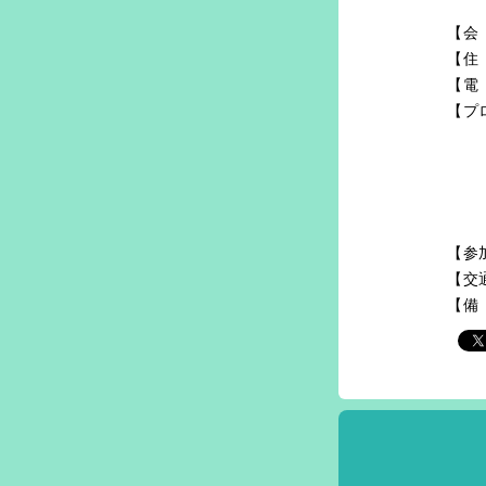
【会
【住
【電
【プ
【参
【交
【備