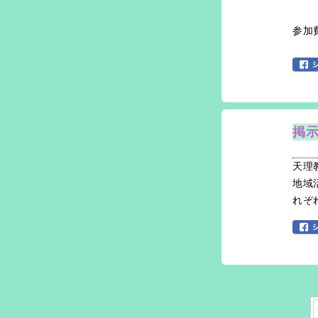
参加
掲
天理
地域
れぞ