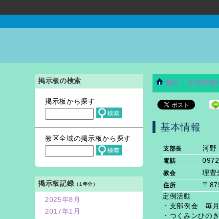
掲示板の検索
教区・支部情報
掲示板から探す
基本情報
教区全域の掲示板から探す
河野
支部長
0972
電話
理豊
教会
掲示板記録
（1年分）
〒8
住所
定例活動
2025年8月
・支部例会 毎月
2017年1月
・つくみンひのき