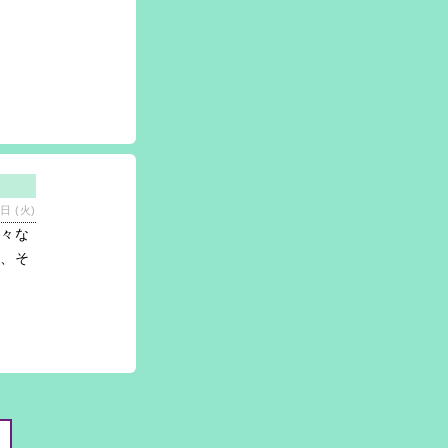
日 (火)
様々な
を、そ