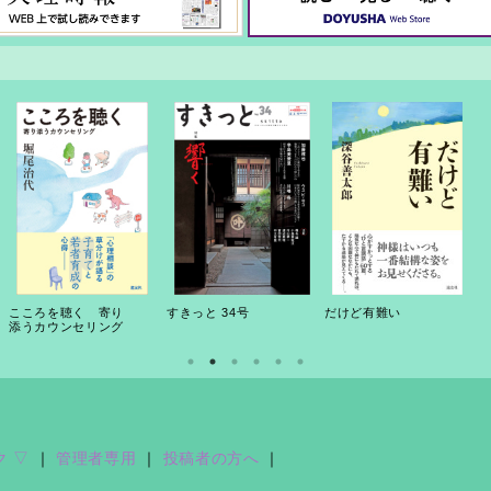
こころを聴く 寄り
すきっと 34号
だけど有難い
添うカウンセリング
ク ▽
｜
管理者専用
｜
投稿者の方へ
｜