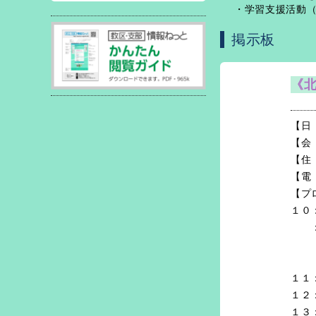
・学習支援活動（
掲示板
《
【日
【会
【住
【電 
【プ
１０
：３
「
‐
１１
１２
１３