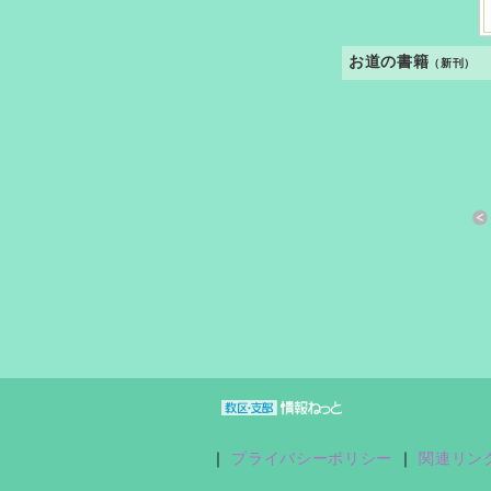
お道の書籍
（新刊）
すきっと 33号
おさしづ春秋
縁あって「家族」
｜
プライバシーポリシー
｜
関連リン