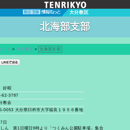
大分教区
北海部支部
ねっと
>
大分教区
>
北海部支部
 好昭
-62-3787
分教会
75-0053 大分県臼杵市大字福良１９５６番地
7日
しん 第1日曜日9時より「つくみん公園駐車場」集合