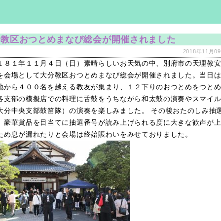
分教区おつとめまなび総会が開催されました
2018年11月09
１８１年１１月４日（日）素晴らしいお天気の中、別府市の天理教
を会場として大分教区おつとめまなび総会が開催されました。当日
地から４００名を越える教友が集まり、１２下りのおつとめをつと
各支部の模擬店での料理に舌鼓をうちながら和太鼓の演奏やスマイ
大分中央支部鼓笛隊）の演奏を楽しみました。 その後おたのしみ抽
、豪華賞品を目当てに抽選番号が読み上げられる度に大きな歓声が
ため息が漏れたりと会場は終始賑わいをみせておりました。