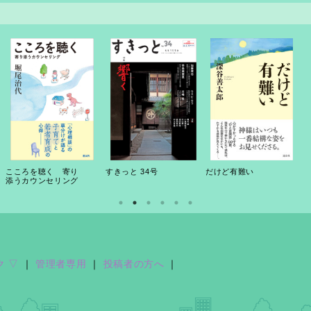
こころを聴く 寄り
すきっと 34号
だけど有難い
添うカウンセリング
ク ▽
｜
管理者専用
｜
投稿者の方へ
｜