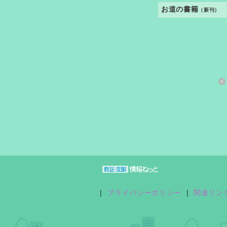
お道の書籍
（新刊）
すきっと 33号
おさしづ春秋
縁あって「家族」
｜
プライバシーポリシー
｜
関連リン