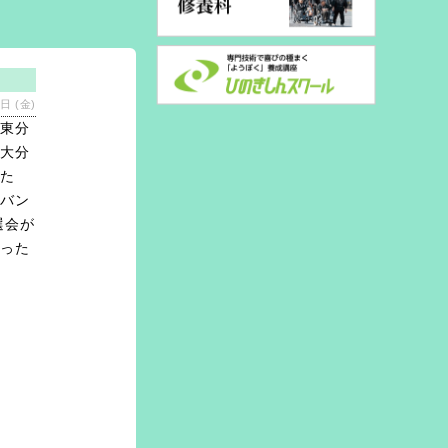
日 (金)
安東分
は大分
めた
ルバン
選会が
上った