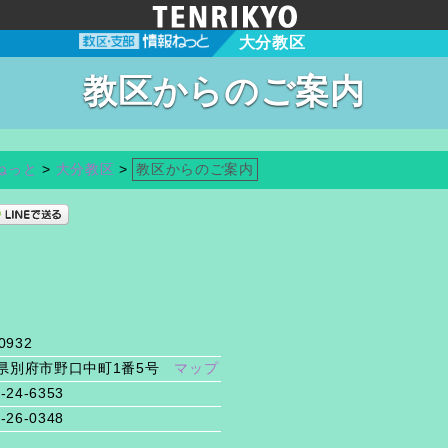
大分教区
教区からのご案内
ねっと
>
大分教区
>
教区からのご案内
0932
県別府市野口中町1番5号
マップ
-24-6353
-26-0348