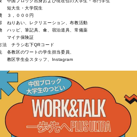
象 中国ブロック出身および現在住の大学生・専門学生
大生・大学院生
費 ３，０００円
容 ねりあい、レクリエーション、布教活動
物 ハッピ、筆記具、傘、宿泊道具、常備薬
イナ保険証
方法 チラシ右下QRコード
先 各教区のワートの学生担当委員、
学生会スタッフ、Instagram