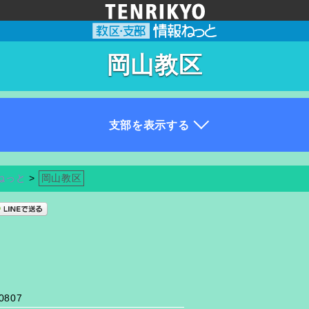
岡山教区
ねっと
>
岡山教区
0807