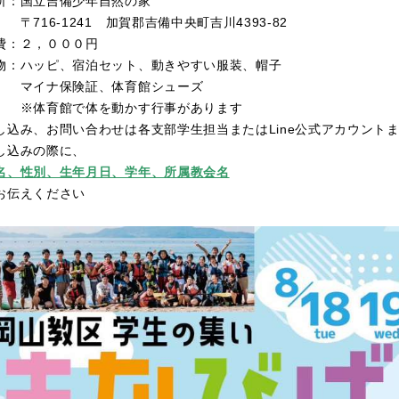
所：国立吉備少年自然の家
16-1241 加賀郡吉備中央町吉川4393-82
費：２，０００円
物：ハッピ、宿泊セット、動きやすい服装、帽子
イナ保険証、体育館シューズ
体育館で体を動かす行事があります
し込み、お問い合わせは各支部学生担当またはLine公式アカウント
し込みの際に、
名、性別、生年月日、学年、所属教会名
伝えください