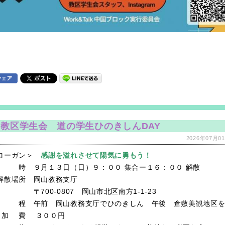
教区学生会 道の学生ひのきしんDAY
2026年07月01
ローガン＞
感謝を溢れさせて陽気に勇もう！
時 ９月１３日（日）９：００ 集合ー１６：００ 解散
解散場所 岡山教務支庁
00-0807 岡山市北区南方1-1-23
程 午前 岡山教務支庁でひのきしん 午後 倉敷美観地区を
加 費 ３００円