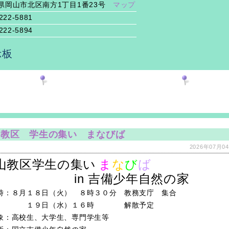
県岡山市北区南方1丁目1番23号
マップ
222-5881
222-5894
示板
山教区 学生の集い まなびば
2026年07月04
山教区学生の集い
ま
な
び
ば
in 吉備少年自然の家
時：８月１８日（火） ８時３０分 教務支庁 集合
９日（水）１６時 解散予定
象：高校生、大学生、専門学生等