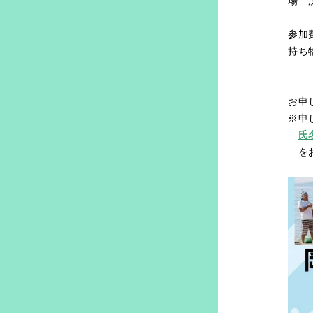
場 
〒7
参加
持ち
マ
※
お申
※申
氏
をお