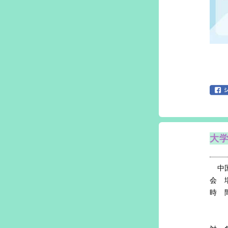
大学
中国
会 
時 
受
３