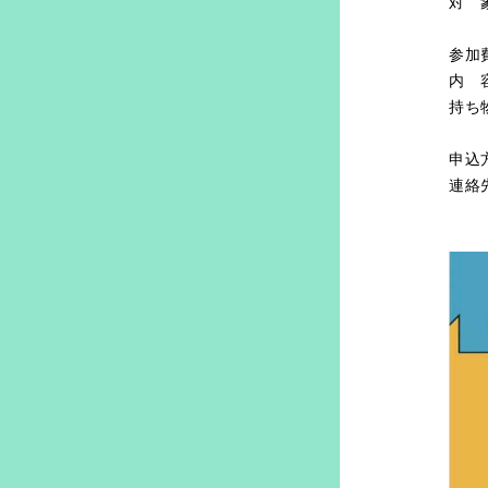
対 
短
参加
内 
持ち
マ
申込
連絡
教区