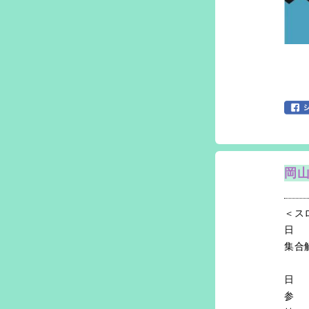
岡山
＜ス
日 
集合
〒7
日 
参 