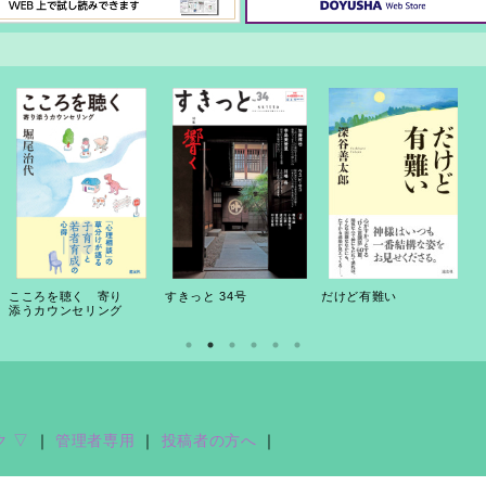
こころを聴く 寄り
すきっと 34号
だけど有難い
添うカウンセリング
ク ▽
｜
管理者専用
｜
投稿者の方へ
｜