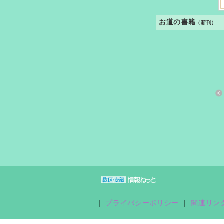
お道の書籍
（新刊）
すきっと 33号
おさしづ春秋
縁あって「家族」
｜
プライバシーポリシー
｜
関連リン