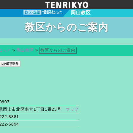
岡山教区
教区からのご案内
ねっと
>
岡山教区
>
教区からのご案内
0807
県岡山市北区南方1丁目1番23号
マップ
222-5881
222-5894