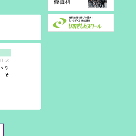
日 (火)
様々な
を、そ