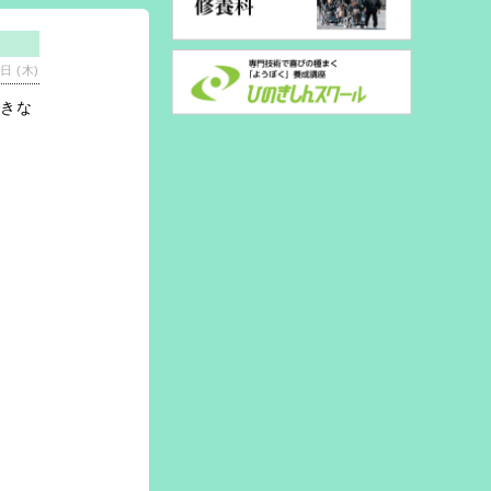
日 (木)
できな