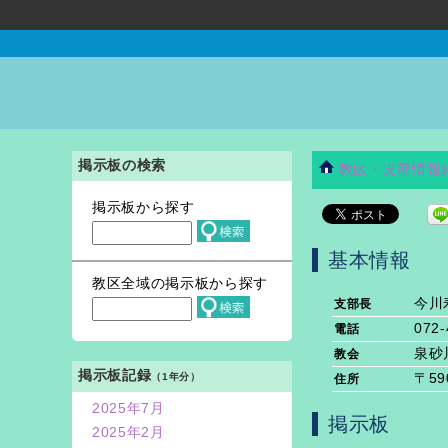
掲示板の検索
教区・支部情報
掲示板から探す
基本情報
教区全域の掲示板から探す
今川
支部長
072-
電話
泉砂
教会
掲示板記録
（1年分）
〒59
住所
2025年7月
掲示板
2025年2月