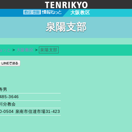
大阪教区
泉陽支部
ねっと
>
大阪教区
>
泉陽支部
寿男
485-3646
川分教会
0-0504 泉南市信達市場31-423