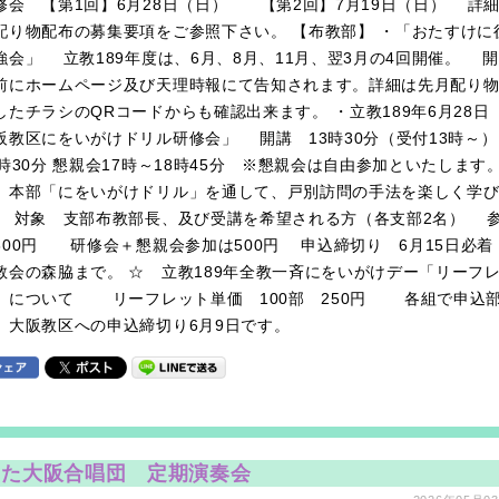
修会 【第1回】6月28日（日） 【第2回】7月19日（日） 詳
配り物配布の募集要項をご参照下さい。 【布教部】 ・「おたすけに
強会」 立教189年度は、6月、8月、11月、翌3月の4回開催。 開
前にホームページ及び天理時報にて告知されます。詳細は先月配り
したチラシのQRコードからも確認出来ます。 ・立教189年6月28日
阪教区にをいがけドリル研修会」 開講 13時30分（受付13時～
6時30分 懇親会17時～18時45分 ※懇親会は自由参加といたしま
 本部「にをいがけドリル」を通して、戸別訪問の手法を楽しく学
 対象 支部布教部長、及び受講を希望される方（各支部2名） 
300円 研修会＋懇親会参加は500円 申込締切り 6月15日必着
教会の森脇まで。 ☆ 立教189年全教一斉にをいがけデー「リーフ
」について リーフレット単価 100部 250円 各組で申込
、大阪教区への申込締切り6月9日です。
うた大阪合唱団 定期演奏会