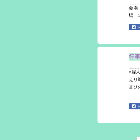
会場
場 
行
○婦
えり
営ひ
5