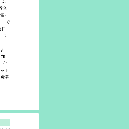
細は、
役立
催2
物 で
（日）
） 閉
す。
びま
参加
 守
レット
部数募