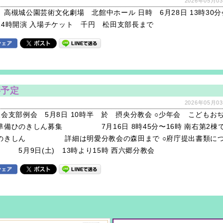
2026年05月03
 高槻城公園芸術文化劇場 北館中ホール 日時 6月28日 13時30分
14時開演 入場チケット 千円 松田支部長まで
事予定
2026年05月03
人会支部例会 5月8日 10時半 於 摂央分教会 ○少年会 こどもお
準備ひのきしん募集 7月16日 8時45分〜16時 南右第2棟
のきしん 詳細は明愛分教会の森田まで ○府庁提出書類に
月9日(土) 13時より15時 西六郷分教会