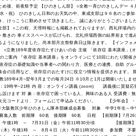
とめ後、前夜祭予定 【ひのきしん部】 ○全教一斉ひのきしんデー ４
(水・祝) ひのきしん日和のお天気の中、東成支部は９６名のご参加
き、けっこうに勤めさせて頂きました。 誠にありがとうございまし
祉部】 ○この程、天理時報にも掲載されておりますが、西礼拝場内
ト敷きの 車イススペースが広げられ、北礼拝場西側の結界前まで進
るようになりました。尚本部月次祭祭典日は除きます。 【インフォ
】 ○立教189年度依存症たすけあいの会 主催 「依存症 基本講座」(
)のご案内 『依存症 基本講座』をオンラインにて10回にわたり開催
 依存症の基礎知識や当事者への関わり方、医療との連携、自助 グル
族会の活用など、依存症のおたすけに役立つ情報を提供されます。 
立教189年4月~翌年3月までの毎月24日 ※10月と1月は開催いたしま
間：19時半~21時 内 容：オンライン講義 (zoom) 講義後に質疑応
も設けます 対 象：依存症で困っている人、興味のある人 受講費
次元コードより、フォームにて申込みください。 【少年会】 ・
9年大阪教区少年ひのきしん隊本部練成会募集 対象 中学1年生～中
募集人数 前期隊 60名 後期隊 60名 日程 【前期隊】7月26
）午後1時 ～ 7月31日（金）午前11時30分頃 【後期隊】
日（木）午後1時 ～ 8月４日（火）午前11時30分頃 参加費 不