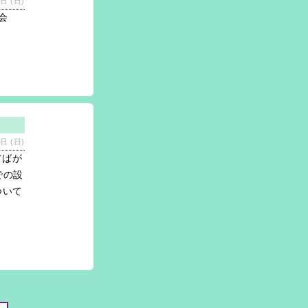
日 (日)
会
日 (日)
ぢばが
での設
ついて