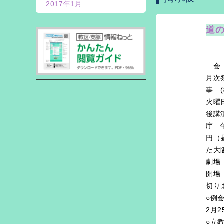
2017年1月
道
【支
会 
月次
事 
火曜
後講
庁 
円（
た大
劇場
開場
切
○例
2月
○立