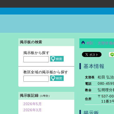
掲示板の検索
教区・支部情報
掲示板から探す
基本情報
教区全域の掲示板から探す
松田 弘治
支部長
080-459
電話
弘明理分
教会
掲示板記録
（1年分）
〒537
住所
11番3
2026年5月
2026年3月
掲示板