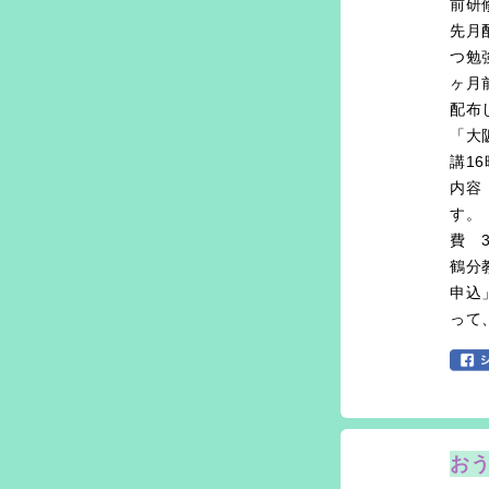
前研
先月
つ勉
ヶ月
配布
「大
講1
内容
す。
費 
鶴分
申込
って
お