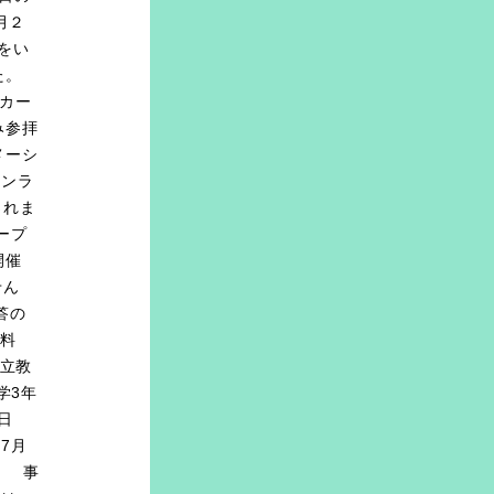
月２
をい
た。
のカー
み参拝
メーシ
オンラ
されま
ープ
開催
せん
答の
：無料
立教
学3年
日
7月
要 事