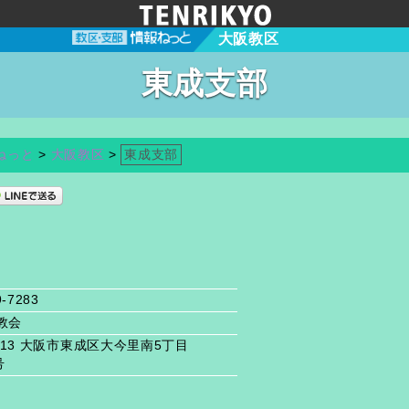
大阪教区
東成支部
ねっと
>
大阪教区
>
東成支部
9-7283
教会
-0013 大阪市東成区大今里南5丁目
号