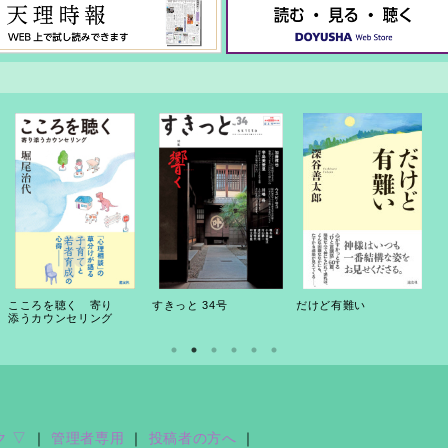
こころを聴く 寄り
すきっと 34号
だけど有難い
添うカウンセリング
ク ▽
｜
管理者専用
｜
投稿者の方へ
｜