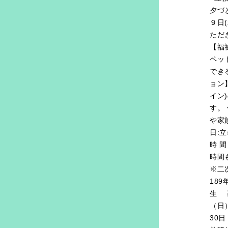
夕づ
９日
ただ
【福
ペッ
でき
ョン
イン
す。
や家
日:
時 
時間
※二
18
生 
（日
30