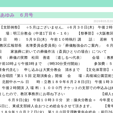
のあゆみ ６月号
2026年05月20
部例祭】 ○５月はございません。 ○６月３０日(木) 午後２時
場：明三分教会（中道1丁目６－１６） 【祭事部】 ○大阪教区
祭 日 時： ５月９日(木) 午前１０時執行 講 話： 若林 
(教区広報部長 名簿委員会委員長) ☆「葬儀勉強会のご案内」 ６
日 家族葬に於いての葬儀作法（斎員ひとりの場合）について
演 ：葬儀の実際 松田 善道 〔道しるべ代表〕 会場 ：教
午前10時より午後3時まで （9時30分受付開始） 参加費：５
昼食代含む） 申し込みは大實分教会 清水まで 【文化体育部】 
阪合唱団『第１５回 定期演奏会』開催 会 場：高槻城公園芸術
 北館中ホール 日 時：立教１８９年６月２８日(日) 午後１時
 午後２時開演 入 場 料：１.０００円 チケットの支部での申込みは
りましたので、教区事務所にお尋ね下さい 【婦人
会 ６月９日(金) 午前１０時３０分 於：攝央分教会 ○ 今年度
25日に、東成支部婦人会おつとめ総会をさせて頂きます。 【青
教１８９年１０月２７日(火) 第１００回天理教青年会総会 ・前日2