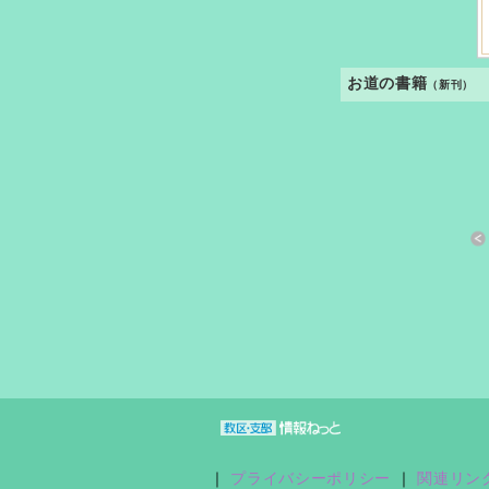
お道の書籍
（新刊）
すきっと 33号
おさしづ春秋
縁あって「家族」
｜
プライバシーポリシー
｜
関連リン