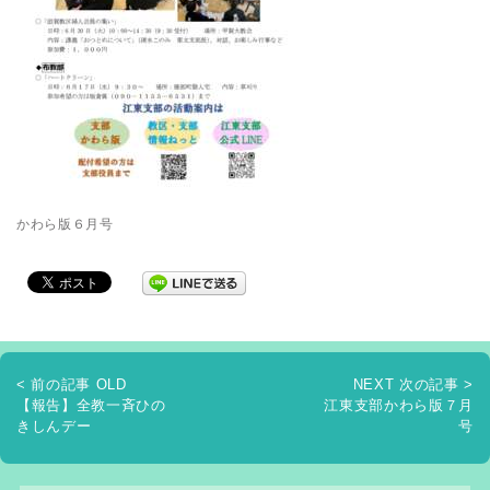
かわら版６月号
< 前の記事 OLD
NEXT 次の記事 >
【報告】全教一斉ひの
江東支部かわら版７月
きしんデー
号