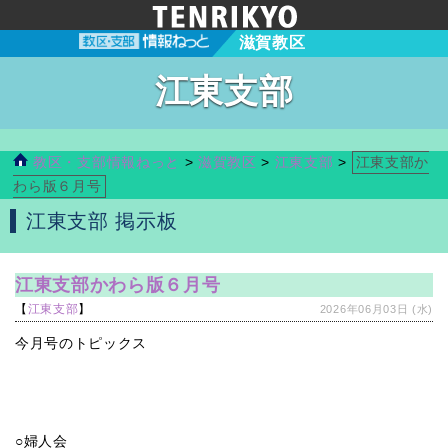
滋賀教区
江東支部
教区・支部情報ねっと
>
滋賀教区
>
江東支部
>
江東支部か
わら版６月号
江東支部 掲示板
江東支部かわら版６月号
【
江東支部
】
2026年06月03日 (水)
今月号のトピックス
○婦人会