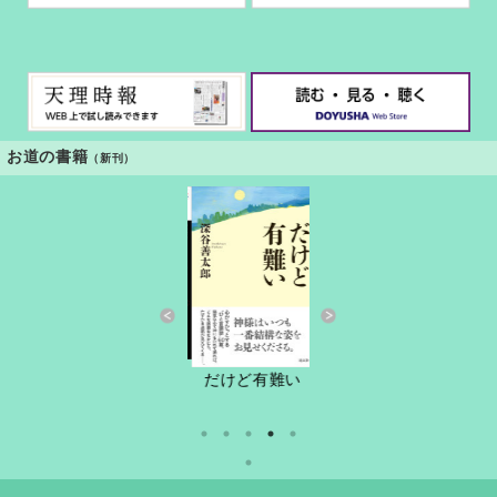
お道の書籍
（新刊）
すきっと 33号
すきっと 34号
ろを聴く
おさし
だけど有難い
うカウン
リング