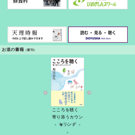
お道の書籍
（新刊）
すきっと 34号
こころを聴く
しづ春秋
だけど
縁あって「家
寄り添うカウン
族」
セリング