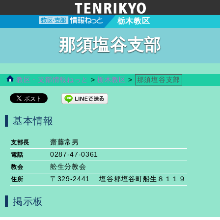
栃木教区
那須塩谷支部
教区・支部情報ねっと
>
栃木教区
>
那須塩谷支部
基本情報
齋藤常男
支部長
0287-47-0361
電話
舩生分教会
教会
〒329-2441 塩谷郡塩谷町船生８１１９
住所
掲示板