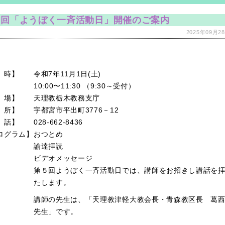
５回「ようぼく一斉活動日」開催のご案内
2025年09月28
 時】
令和7年11月1日(土)
10:00〜11:30 （9:30～受付）
 場】
天理教栃木教務支庁
 所】
宇都宮市平出町3776－12
 話】
028-662-8436
ログラム】
おつとめ
諭達拝読
ビデオメッセージ
第５回ようぼく一斉活動日では、講師をお招きし講話を
たします。
講師の先生は、「天理教津軽大教会長・青森教区長 葛
先生」です。