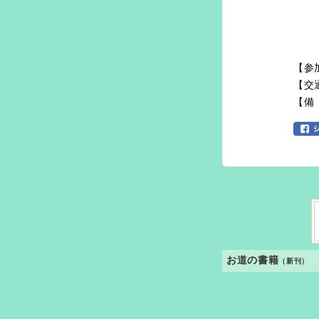
【参
【交
【備
お道の書籍
（新刊）