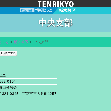
栃木教区
中央支部
ねっと
>
栃木教区
>
中央支部
登之
652-0104
城山分教会
〒321-0345 宇都宮市大谷町1257