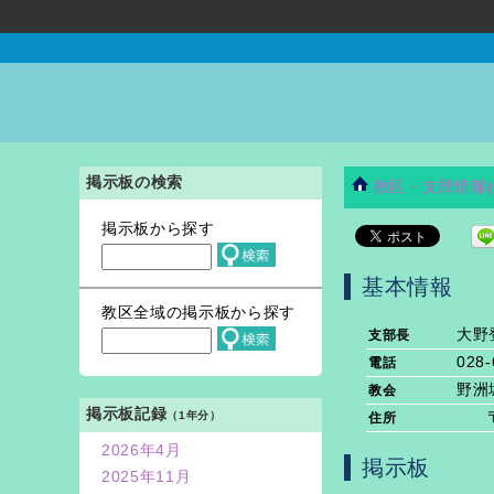
掲示板の検索
教区・支部情報
掲示板から探す
基本情報
教区全域の掲示板から探す
大野
支部長
028-
電話
野洲
教会
掲示板記録
（1年分）
住所
2026年4月
掲示板
2025年11月