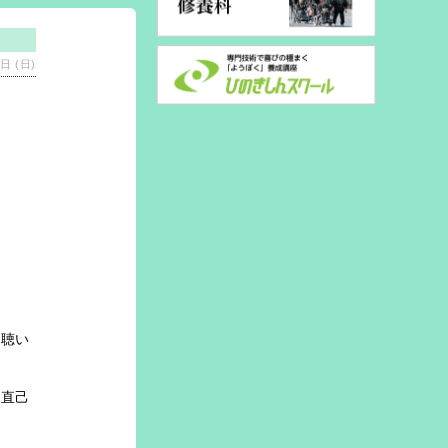
日 (日)
拝聴い
西直己