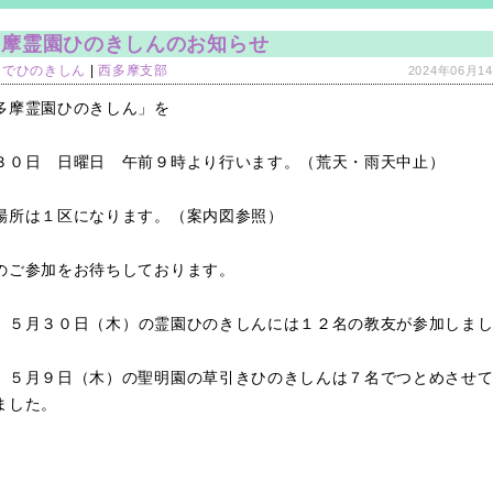
多摩霊園ひのきしんのお知らせ
なでひのきしん
|
西多摩支部
2024年06月14
多摩霊園ひのきしん」を
３０日 日曜日 午前９時より行います。（荒天・雨天中止）
場所は１区になります。（案内図参照）
のご参加をお待ちしております。
、５
月３０日（木）
の霊園ひのきしんに
は
１２名の教友が参加し
ま
、５月９日（木）の聖明園の草引きひのきしんは７名でつとめさせ
ました。