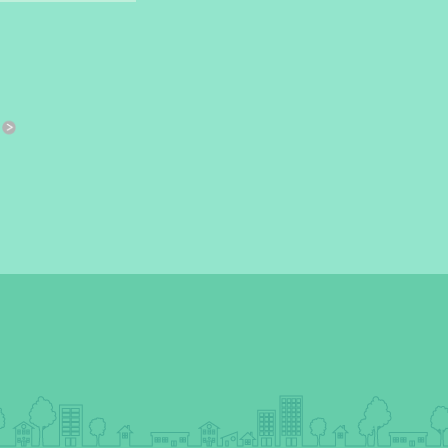
すきっと 33号
おさしづ春秋
縁あって「家族」
ここ
添う