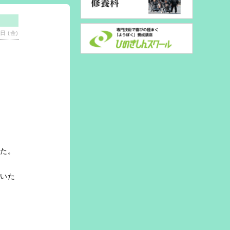
日 (金)
した。
ていた