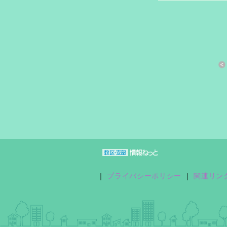
すきっと 33号
おさしづ春秋
縁あって「家族」
｜
プライバシーポリシー
｜
関連リン