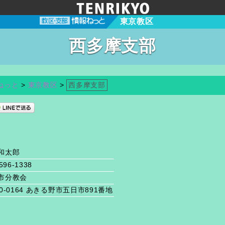
東京教区
西多摩支部
ねっと
>
東京教区
>
西多摩支部
和太郎
596-1338
市分教会
0-0164 あきる野市五日市891番地