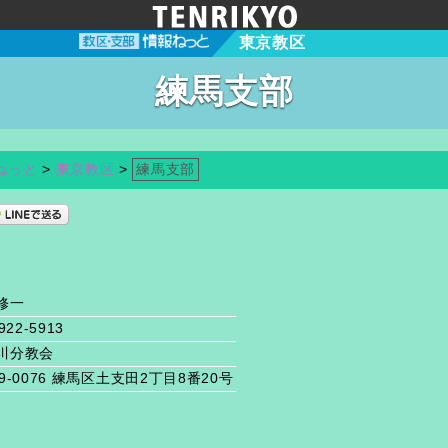
東京教区
練馬支部
ねっと
>
東京教区
>
練馬支部
修一
922-5913
川分教会
9-0076 練馬区土支田2丁目8番20号