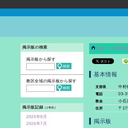
掲示板の検索
教区・支部情報
掲示板から探す
基本情報
教区全域の掲示板から探す
中村
支部長
03-3
電話
小石
教会
掲示板記録
（1年分）
〒17
住所
2026年8月
掲示板
2026年7月