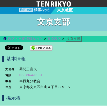
東京教区
文京支部
教区・支部情報ねっと
>
東京教区
>
文京支部
基本情報
菊間三喜夫
支部長
03-3944-0961
電話
本西丸分教会
教会
東京都文京区白山４丁目３５−５
住所
掲示板