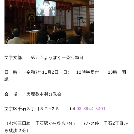
文京支部 第五回ようぼく一斉活動日
日 時・・令和7年11月2日（日） 12時半受付 13時 開
講
会 場・・天理教本羽分教会
文京区千石３丁目３７−２５
tel
03-3944-5401
（都営三田線
千石駅から徒歩7分
） （バス停 千石2丁目か
ら徒歩２分）