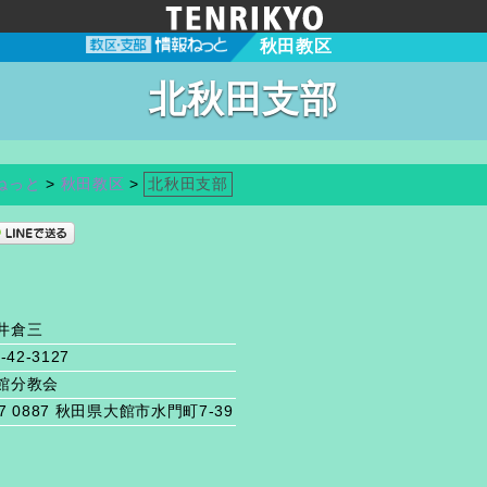
秋田教区
北秋田支部
ねっと
>
秋田教区
>
北秋田支部
井倉三
-42-3127
館分教会
7 0887 秋田県大館市水門町7-39