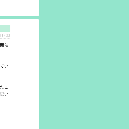
日 (土)
を開催
せてい
けたこ
の思い