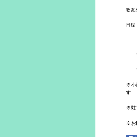
教友
日程
９
１０
１２
※小
す
※駐
※お