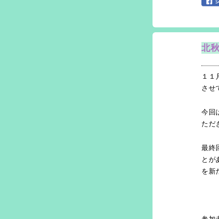
北秋
１１
させ
今回
ただ
最終
とが
を新