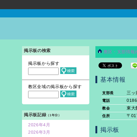
掲示板の検索
教区・支部情報
掲示板から探す
基本情報
教区全域の掲示板から探す
三ッ
支部長
0186
電話
東大
教会
掲示板記録
（1年分）
〒01
住所
2026年4月
掲示板
2026年3月