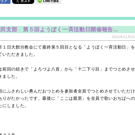
田支部 第５回ようぼく一斉活動日開催報告...
2025年11月01
月１日大館分教会にて最終第５回目となる「ようぼく一斉活動日」
ていただきました。
は前回の続きで「よろづよ八首」から「十二下り目」までつとめさ
きました。
回にふさわしい勇んだおつとめを参加者全員でつとめさせていただ
ありがたかったです。最後に「ここは親里」を全員で歌いおぢばへ
たにしました。