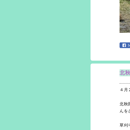
北秋
４月
北秋
んを
草刈