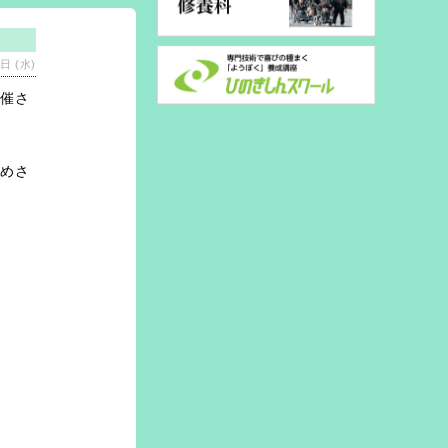
日 (水)
開催さ
とめさ