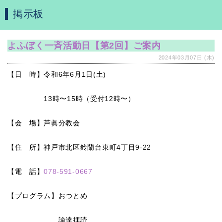
掲示板
よふぼく一斉活動日【第2回】ご案内
2024年03月07日 (木)
【日 時】令和6
年6
月1
日
(土
)
13
時〜
15
時（受付
12
時〜）
【会 場】芦眞分教会
【住 所】神戸市北区鈴蘭台東町
4
丁目
9-22
【電 話】
078-591-0667
【プログラム】おつとめ
諭達拝読