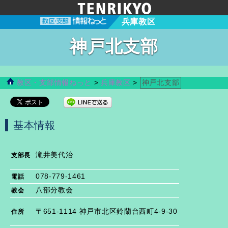
兵庫教区
神戸北支部
教区・支部情報ねっと
>
兵庫教区
>
神戸北支部
基本情報
滝井美代治
支部長
078-779-1461
電話
八部分教会
教会
〒651-1114 神戸市北区鈴蘭台西町4-9-30
住所