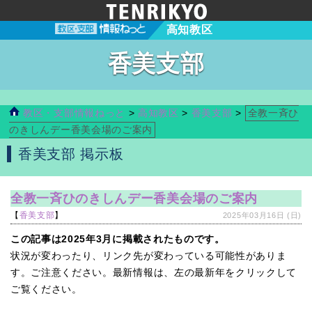
高知教区
香美支部
教区・支部情報ねっと
>
高知教区
>
香美支部
>
全教一斉ひ
のきしんデー香美会場のご案内
香美支部 掲示板
全教一斉ひのきしんデー香美会場のご案内
【
香美支部
】
2025年03月16日 (日)
この記事は2025年3月に掲載されたものです。
状況が変わったり、リンク先が変わっている可能性がありま
す。ご注意ください。最新情報は、左の最新年をクリックして
ご覧ください。