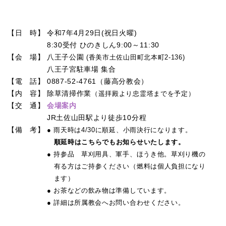
【日 時】
令和7年4月29日(祝日火曜)
8:30受付 ひのきしん9:00～11:30
【会 場】
八王子公園
(香美市土佐山田町北本町2-136)
八王子宮駐車場 集合
【電 話】
0887-52-4761（藤高分教会）
【内 容】
除草清掃作業
（遥拝殿より忠霊塔までを予定）
【交 通】
会場案内
JR土佐山田駅より徒歩10分程
【備 考】
● 雨天時は4/30に順延、小雨決行になります。
順延時はこちらでもお知らせいたします。
● 持参品 草刈用具、軍手、ほうき他。草刈り機の
有る方はご持参ください（燃料は個人負担になり
ます）
● お茶などの飲み物は準備しています。
● 詳細は所属教会へお問い合わせください。