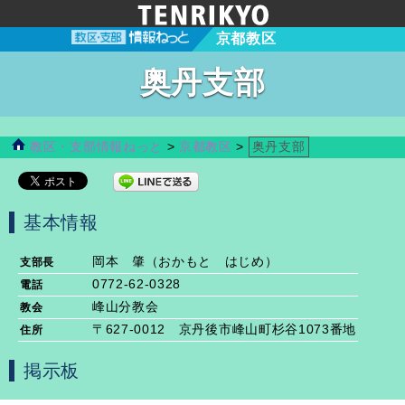
京都教区
奥丹支部
教区・支部情報ねっと
>
京都教区
>
奥丹支部
基本情報
岡本 肇（おかもと はじめ）
支部長
0772-62-0328
電話
峰山分教会
教会
〒627-0012 京丹後市峰山町杉谷1073番地
住所
掲示板