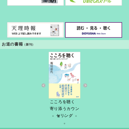
お道の書籍
（新刊）
すきっと 34号
こころを聴く
しづ春秋
だけど
縁あって「家
寄り添うカウン
族」
セリング