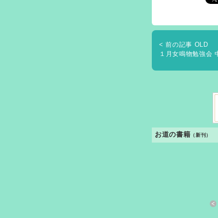
< 前の記事 OLD
１月女鳴物勉強会 
お道の書籍
（新刊）