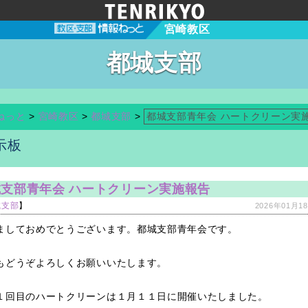
宮崎教区
都城支部
ねっと
>
宮崎教区
>
都城支部
>
都城支部青年会 ハートクリーン実
示板
支部青年会 ハートクリーン実施報告
城支部
】
2026年01月18
ましておめでとうございます。都城支部青年会です。
もどうぞよろしくお願いいたします。
１回目のハートクリーンは１月１１日に開催いたしました。