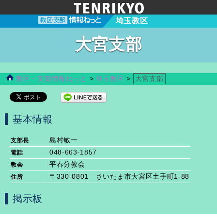
埼玉教区
大宮支部
教区・支部情報ねっと
>
埼玉教区
>
大宮支部
基本情報
島村敏一
支部長
048-663‐1857
電話
平春分教会
教会
〒330-0801 さいたま市大宮区土手町1-88
住所
掲示板