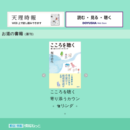
お道の書籍
（新刊）
すきっと 34号
こころを聴く
しづ春秋
だけど
縁あって「家
寄り添うカウン
族」
セリング