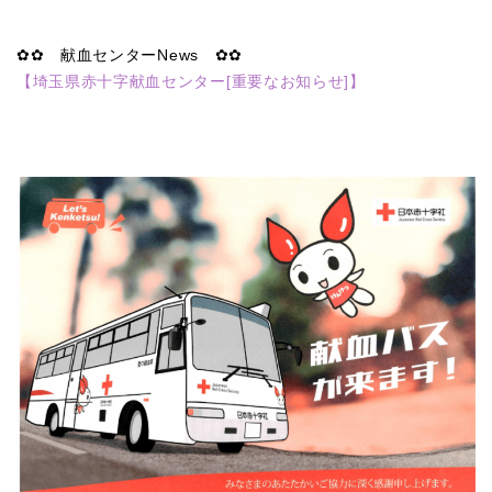
✿
✿
献血センターNews
✿
✿
【
埼玉県赤十字献血センター[重要なお知らせ]
】