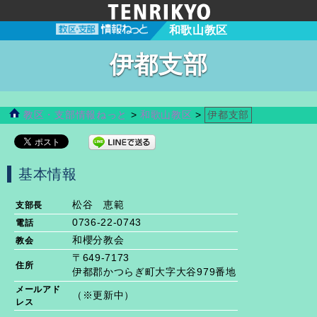
和歌山教区
伊都支部
教区・支部情報ねっと
>
和歌山教区
>
伊都支部
基本情報
松谷 恵範
支部長
0736-22-0743
電話
和櫻分教会
教会
〒649-7173
住所
伊都郡かつらぎ町大字大谷979番地
メールアド
（※更新中）
レス