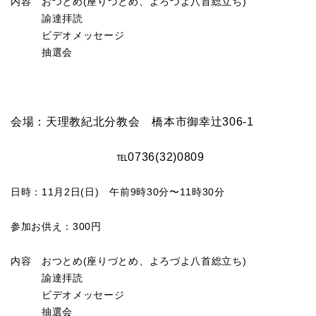
内容 おつとめ(座りづとめ、よろづよ八首総立ち)
諭達拝読
ビデオメッセージ
抽選会
会場：天理教紀北分教会 橋本市御幸辻306-1
℡0736(32)0809
日時：11月2日(日) 午前9時30分〜11時30分
参加お供え：300円
内容 おつとめ(座りづとめ、よろづよ八首総立ち)
諭達拝読
ビデオメッセージ
抽選会