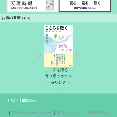
お道の書籍
（新刊）
すきっと 34号
こころを聴く
しづ春秋
だけど
縁あって「家
寄り添うカウン
族」
セリング
｜
プライバシーポリシー
｜
関連リンク ▽
｜
管理者専用