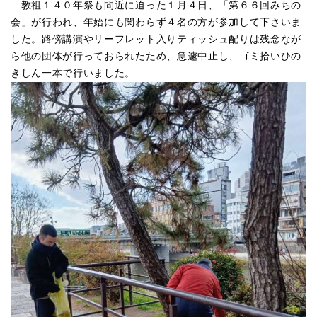
教祖１４０年祭も間近に迫った１月４日、「第６６回みちの
会」が行われ、年始にも関わらず４名の方が参加して下さいま
した。路傍講演やリーフレット入りティッシュ配りは残念なが
ら他の団体が行っておられたため、急遽中止し、ゴミ拾いひの
きしん一本で行いました。