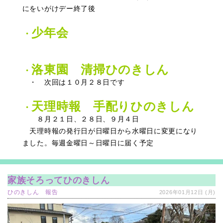
にをいがけデー終了後
少年会
・
洛東園 清掃ひのきしん
・
・ 次回は１０月２８日です
天理時報 手配りひのきしん
・
８月２１日、２８日、９月４日
天理時報の発行日が日曜日から水曜日に変更になり
ました。毎週金曜日～日曜日に届く予定
家族そろってひのきしん
ひのきしん 報告
2026年01月12日 (月)