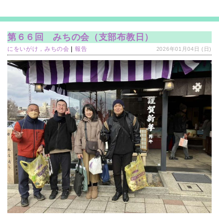
第６６回 みちの会（支部布教日）
にをいがけ，みちの会
|
報告
2026年01月04日 (日)