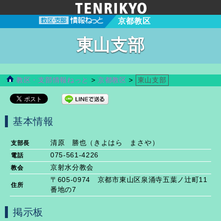
京都教区
東山支部
教区・支部情報ねっと
>
京都教区
>
東山支部
基本情報
清原 勝也（きよはら まさや）
支部長
075-561-4226
電話
京射水分教会
教会
〒605-0974 京都市東山区泉涌寺五葉ノ辻町11
住所
番地の7
掲示板