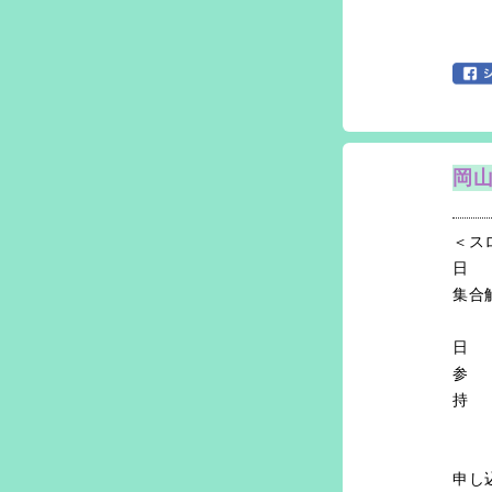
岡山
＜ス
日 
集合
〒7
日 
参 
持 
雨
※
申し