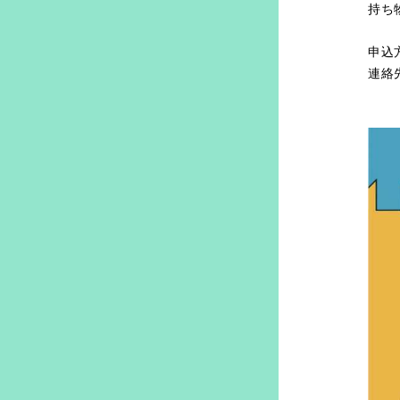
持ち
マ
申込
連絡
教区