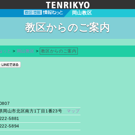
岡山教区
教区からのご案内
ねっと
>
岡山教区
>
教区からのご案内
0807
県岡山市北区南方1丁目1番23号
マップ
222-5881
222-5894