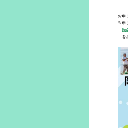
マ
※
お申
※申
氏
をお