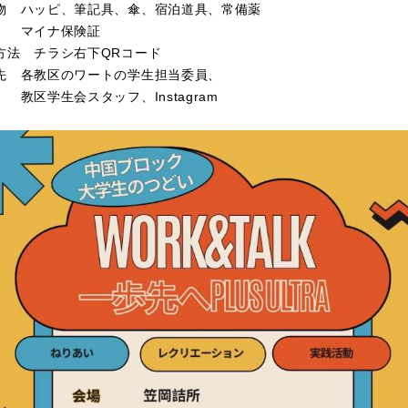
物 ハッピ、筆記具、傘、宿泊道具、常備薬
イナ保険証
方法 チラシ右下QRコード
先 各教区のワートの学生担当委員、
学生会スタッフ、Instagram