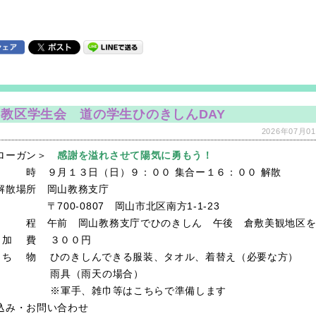
教区学生会 道の学生ひのきしんDAY
2026年07月01
ローガン＞
感謝を溢れさせて陽気に勇もう！
時 ９月１３日（日）９：００ 集合ー１６：００ 解散
解散場所 岡山教務支庁
00-0807 岡山市北区南方1-1-23
程 午前 岡山教務支庁でひのきしん 午後 倉敷美観地区を
加 費 ３００円
ち 物 ひのきしんできる服装、タオル、着替え（必要な方）
具（雨天の場合）
軍手、雑巾等はこちらで準備します
込み・お問い合わせ