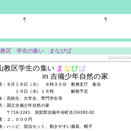
山教区 学生の集い まなびば
2026年07月04
山教区学生の集い
ま
な
び
ば
in 吉備少年自然の家
時：８月１８日（火） ８時３０分 教務支庁 集合
９日（水）１６時 解散予定
象：高校生、大学生、専門学生等
所：国立吉備少年自然の家
16-1241 加賀郡吉備中央町吉川4393-82
費：２，０００円
物：ハッピ、宿泊セット、動きやすい服装、帽子