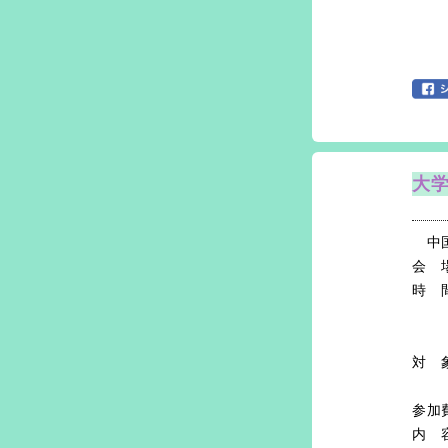
大学
中国
会 
時 
受
３
対 
短
参加
内 