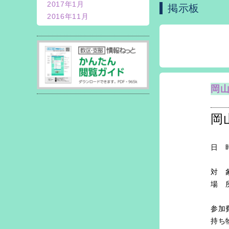
2017年1月
掲示板
2016年11月
岡
岡
日 
１
対 
場 
〒7
参加
持ち