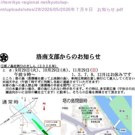
://tenrikyo-regional.net/kyoto/wp-
ent/uploads/sites/28/2026/05/2026年７月９日 お知らせ.pdf