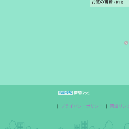
お道の書籍
（新刊）
すきっと 33号
おさしづ春秋
縁あって「家族」
｜
プライバシーポリシー
｜
関連リン