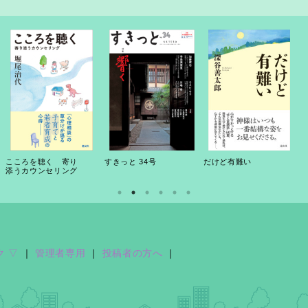
こころを聴く 寄り
すきっと 34号
だけど有難い
添うカウンセリング
ク ▽
｜
管理者専用
｜
投稿者の方へ
｜