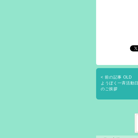
< 前の記事 OLD
ようぼく一斉活動
のご挨拶