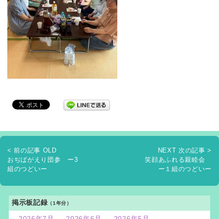
< 前の記事 OLD
NEXT 次の記事 >
おぢばがえり団参 ー3
笑顔あふれる親睦会
組のつどいー
ー１組のつどいー
掲示板記録
（1年分）
2026年7月
2026年6月
2026年5月