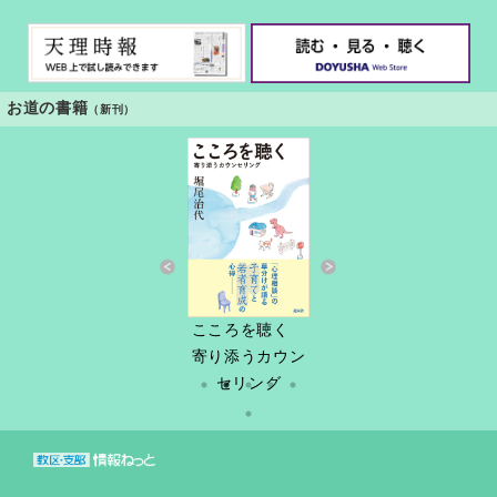
お道の書籍
（新刊）
すきっと 34号
こころを聴く
しづ春秋
だけど
縁あって「家
寄り添うカウン
族」
セリング