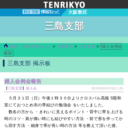
大阪教区
三島支部
教区・支部情報ねっと
>
大阪教区
>
三島支部
>
婦人会例会
報告
三島支部 掲示板
婦人会例会報告
【
三島支部
】
婦人会
2026年06月29日 (月)
５月３１日（日）午後１時３０分よりクロスパル高槻 5階和
室にておつとめ衣の帯結びの勉強会 をいたしました。
数名の方から ・きれいに見えるポイント・背中に帯を上げる
時のコツ・肩が痛い時にも結びやすい方法 ・前で形を作ってか
ら回す方法 ・細身で帯が長い時の方法 等を教えて頂いた後、